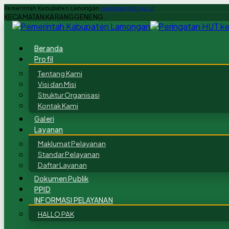
Pemerintah Kabupaten Lamongan
lamongankab.go.id
KECAMATAN KARANGGENENG
Beranda
Profil
Tentang Kami
Visi dan Misi
Struktur Organisasi
Kontak Kami
Galeri
Layanan
Maklumat Pelayanan
Standar Pelayanan
Daftar Layanan
Dokumen Publik
PPID
INFORMASI PELAYANAN
HALLO PAK