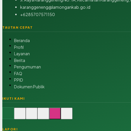
karanggeneng@lamongankab.go.id
+6285707571150
TAUTAN CEPAT
Beranda
Profil
Layanan
Berita
Pengumuman
FAQ
PPID
Dokumen Publik
IKUTI KAMI
LAPOR!