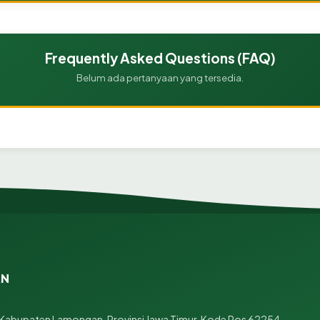
Frequently Asked Questions (FAQ)
Belum ada pertanyaan yang tersedia.
AN
 Kabupaten Lamongan, Provinsi Jawa Timur, Kode Pos 62254