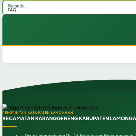
Beranda
FAQ
PEMERINTAH KABUPATEN LAMONGAN
KECAMATAN KARANGGENENG KABUPATEN LAMONG
Jl. Raya Karanggeneng No. 1A, Kecamatan Karanggeneng,