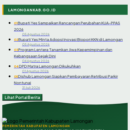
LAMONGANKAB.GO.ID
Bupati Yes Sampaikan Rancangan Perubahan KUA-PPAS
01
2026
05 Agustus 2026
Bupati Yes Minta Adopsi Inovasi Biopori KKN di Lamongan
02
05 Agustus 2026
Program Lentera Tanamkan Jiwa Kepemimpinan dan
03
Kebangsaan Sejak Dini
04 Agustus 2026
DPD Matra Lamongan Dikukuhkan
04
01 Agustus 2026
Dishub Lamongan Siapkan Pembayaran Retribusi Parkir
05
Nontunai
31 Juli 2026
Lihat Portal Berita
PEMERINTAH KABUPATEN LAMONGAN