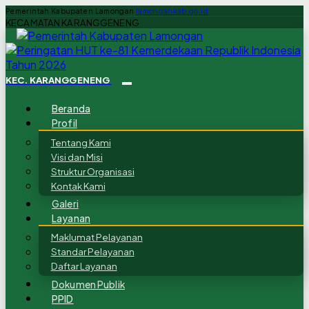
Pemerintah Kabupaten Lamongan
lamongankab.go.id
KECAMATAN KARANGGENENG
KEC. KARANGGENENG
Beranda
Profil
Tentang Kami
Visi dan Misi
Struktur Organisasi
Kontak Kami
Galeri
Layanan
Maklumat Pelayanan
Standar Pelayanan
Daftar Layanan
Dokumen Publik
PPID