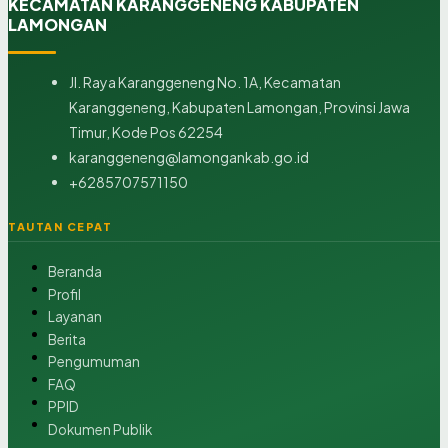
KECAMATAN KARANGGENENG KABUPATEN
LAMONGAN
Jl. Raya Karanggeneng No. 1A, Kecamatan
Karanggeneng, Kabupaten Lamongan, Provinsi Jawa
Timur, Kode Pos 62254
karanggeneng@lamongankab.go.id
+6285707571150
TAUTAN CEPAT
Beranda
Profil
Layanan
Berita
Pengumuman
FAQ
PPID
Dokumen Publik