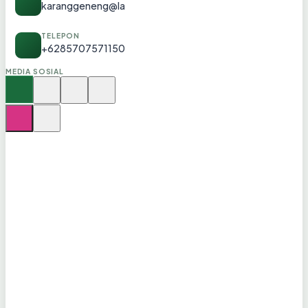
karanggeneng@lamongankab.go.id
TELEPON
+6285707571150
MEDIA SOSIAL