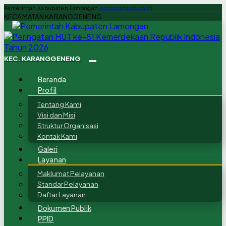
Pemerintah Kabupaten Lamongan
lamongankab.go.id
KECAMATAN KARANGGENENG
KEC. KARANGGENENG
Beranda
Profil
Tentang Kami
Visi dan Misi
Struktur Organisasi
Kontak Kami
Galeri
Layanan
Maklumat Pelayanan
Standar Pelayanan
Daftar Layanan
Dokumen Publik
PPID