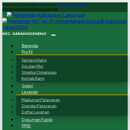
Pemerintah Kabupaten Lamongan
lamongankab.go.id
KECAMATAN KARANGGENENG
KEC. KARANGGENENG
Beranda
Profil
Tentang Kami
Visi dan Misi
Struktur Organisasi
Kontak Kami
Galeri
Layanan
Maklumat Pelayanan
Standar Pelayanan
Daftar Layanan
Dokumen Publik
PPID