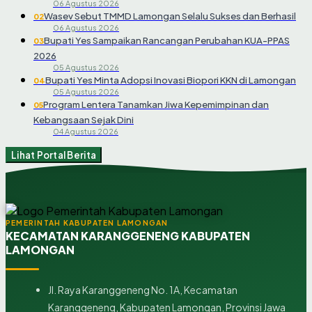
06 Agustus 2026
Wasev Sebut TMMD Lamongan Selalu Sukses dan Berhasil
02
06 Agustus 2026
Bupati Yes Sampaikan Rancangan Perubahan KUA-PPAS
03
2026
05 Agustus 2026
Bupati Yes Minta Adopsi Inovasi Biopori KKN di Lamongan
04
05 Agustus 2026
Program Lentera Tanamkan Jiwa Kepemimpinan dan
05
Kebangsaan Sejak Dini
04 Agustus 2026
Lihat Portal Berita
PEMERINTAH KABUPATEN LAMONGAN
KECAMATAN KARANGGENENG KABUPATEN
LAMONGAN
Jl. Raya Karanggeneng No. 1A, Kecamatan
Karanggeneng, Kabupaten Lamongan, Provinsi Jawa