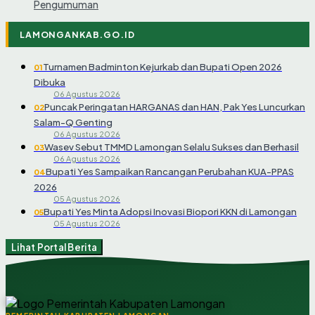
Pengumuman
LAMONGANKAB.GO.ID
Turnamen Badminton Kejurkab dan Bupati Open 2026
01
Dibuka
06 Agustus 2026
Puncak Peringatan HARGANAS dan HAN, Pak Yes Luncurkan
02
Salam-Q Genting
06 Agustus 2026
Wasev Sebut TMMD Lamongan Selalu Sukses dan Berhasil
03
06 Agustus 2026
Bupati Yes Sampaikan Rancangan Perubahan KUA-PPAS
04
2026
05 Agustus 2026
Bupati Yes Minta Adopsi Inovasi Biopori KKN di Lamongan
05
05 Agustus 2026
Lihat Portal Berita