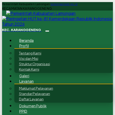
Pemerintah Kabupaten Lamongan
lamongankab.go.id
KECAMATAN KARANGGENENG
KEC. KARANGGENENG
Beranda
Profil
Tentang Kami
Visi dan Misi
Struktur Organisasi
Kontak Kami
Galeri
Layanan
Maklumat Pelayanan
Standar Pelayanan
Daftar Layanan
Dokumen Publik
PPID