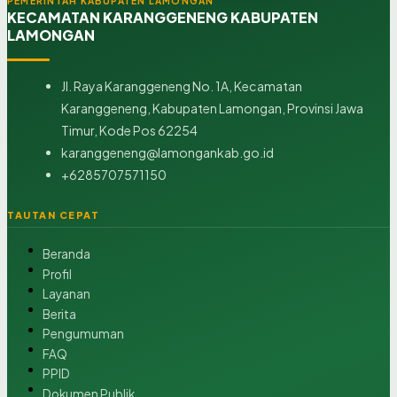
PEMERINTAH KABUPATEN LAMONGAN
KECAMATAN KARANGGENENG KABUPATEN
LAMONGAN
Jl. Raya Karanggeneng No. 1A, Kecamatan
Karanggeneng, Kabupaten Lamongan, Provinsi Jawa
Timur, Kode Pos 62254
karanggeneng@lamongankab.go.id
+6285707571150
TAUTAN CEPAT
Beranda
Profil
Layanan
Berita
Pengumuman
FAQ
PPID
Dokumen Publik