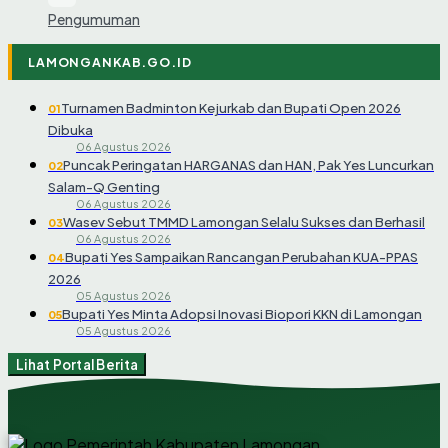
Pengumuman
LAMONGANKAB.GO.ID
Turnamen Badminton Kejurkab dan Bupati Open 2026
01
Dibuka
06 Agustus 2026
Puncak Peringatan HARGANAS dan HAN, Pak Yes Luncurkan
02
Salam-Q Genting
06 Agustus 2026
Wasev Sebut TMMD Lamongan Selalu Sukses dan Berhasil
03
06 Agustus 2026
Bupati Yes Sampaikan Rancangan Perubahan KUA-PPAS
04
2026
05 Agustus 2026
Bupati Yes Minta Adopsi Inovasi Biopori KKN di Lamongan
05
05 Agustus 2026
Lihat Portal Berita