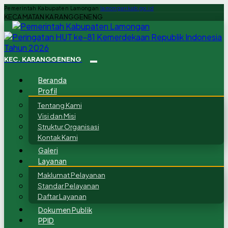
Pemerintah Kabupaten Lamongan
lamongankab.go.id
KECAMATAN KARANGGENENG
KEC. KARANGGENENG
Beranda
Profil
Tentang Kami
Visi dan Misi
Struktur Organisasi
Kontak Kami
Galeri
Layanan
Maklumat Pelayanan
Standar Pelayanan
Daftar Layanan
Dokumen Publik
PPID