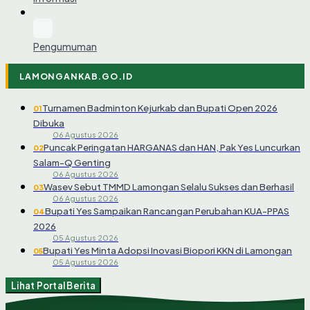
Pengumuman
LAMONGANKAB.GO.ID
Turnamen Badminton Kejurkab dan Bupati Open 2026
01
Dibuka
06 Agustus 2026
Puncak Peringatan HARGANAS dan HAN, Pak Yes Luncurkan
02
Salam-Q Genting
06 Agustus 2026
Wasev Sebut TMMD Lamongan Selalu Sukses dan Berhasil
03
06 Agustus 2026
Bupati Yes Sampaikan Rancangan Perubahan KUA-PPAS
04
2026
05 Agustus 2026
Bupati Yes Minta Adopsi Inovasi Biopori KKN di Lamongan
05
05 Agustus 2026
Lihat Portal Berita