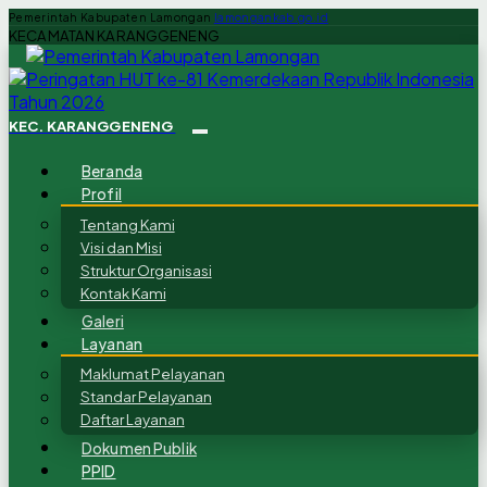
Pemerintah Kabupaten Lamongan
lamongankab.go.id
KECAMATAN KARANGGENENG
KEC. KARANGGENENG
Beranda
Profil
Tentang Kami
Visi dan Misi
Struktur Organisasi
Kontak Kami
Galeri
Layanan
Maklumat Pelayanan
Standar Pelayanan
Daftar Layanan
Dokumen Publik
PPID