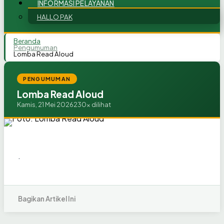
INFORMASI PELAYANAN
HALLO PAK
Beranda
Pengumuman
Lomba Read Aloud
PENGUMUMAN
Lomba Read Aloud
Kamis, 21 Mei 2026
230x dilihat
.
Bagikan Artikel Ini