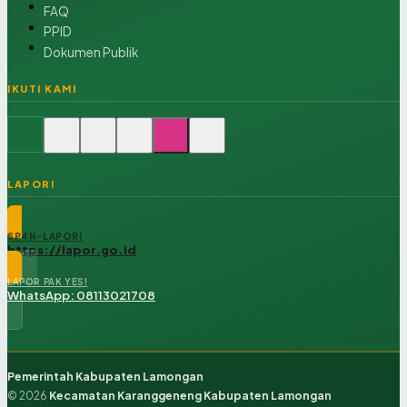
FAQ
PPID
Dokumen Publik
IKUTI KAMI
LAPOR!
SP4N-LAPOR!
https://lapor.go.id
LAPOR PAK YES!
WhatsApp: 08113021708
Pemerintah Kabupaten Lamongan
© 2026
Kecamatan Karanggeneng Kabupaten Lamongan